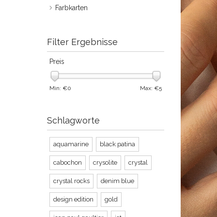
Farbkarten
Filter Ergebnisse
Preis
Min: €
0
Max: €
5
Schlagworte
aquamarine
black patina
cabochon
crysolite
crystal
crystal rocks
denim blue
design edition
gold