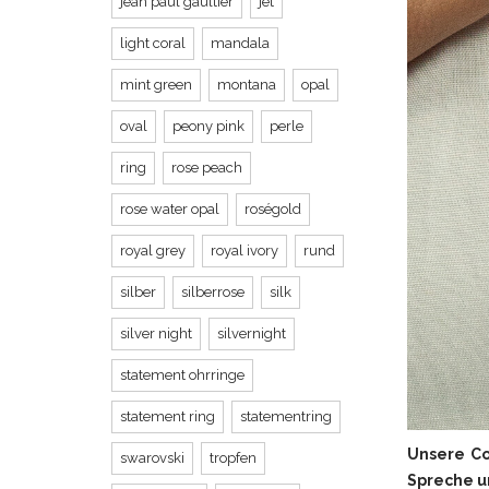
jean paul gaultier
jet
light coral
mandala
mint green
montana
opal
oval
peony pink
perle
ring
rose peach
rose water opal
roségold
royal grey
royal ivory
rund
silber
silberrose
silk
silver night
silvernight
statement ohrringe
statement ring
statementring
Unsere Co
swarovski
tropfen
Spreche un