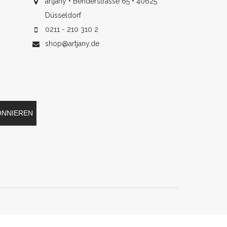
artjany • Benderstrasse 65 • 40625
Düsseldorf
0211 - 210 310 2
shop@artjany.de
ONNIEREN