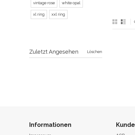
vintage rose
white opal
xl ring
xxl ring
Zuletzt Angesehen
Löschen
Informationen
Kunde