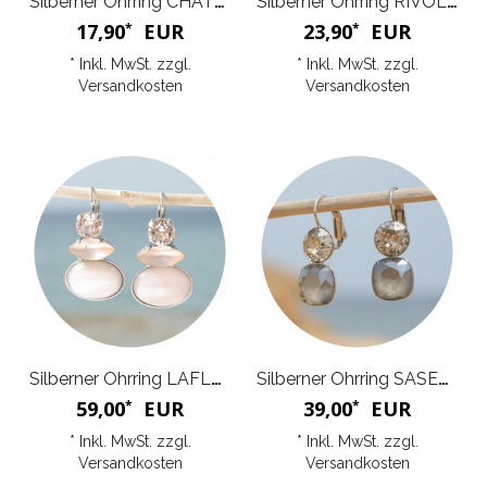
Silberner Ohrring CHATON
Silberner Ohrring RIVOLI K
17,90
EUR
23,90
EUR
*
*
* Inkl. MwSt. zzgl.
* Inkl. MwSt. zzgl.
Versandkosten
Versandkosten
Silberner Ohrring LAFLEUR
Silberner Ohrring SASERRA
59,00
EUR
39,00
EUR
*
*
* Inkl. MwSt. zzgl.
* Inkl. MwSt. zzgl.
Versandkosten
Versandkosten