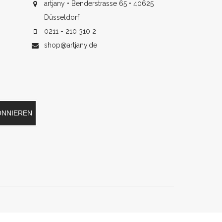
artjany • Benderstrasse 65 • 40625
Düsseldorf
0211 - 210 310 2
shop@artjany.de
ONNIEREN