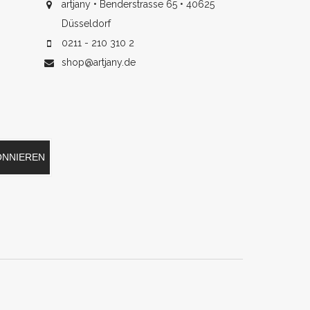
artjany • Benderstrasse 65 • 40625
Düsseldorf
0211 - 210 310 2
shop@artjany.de
ONNIEREN