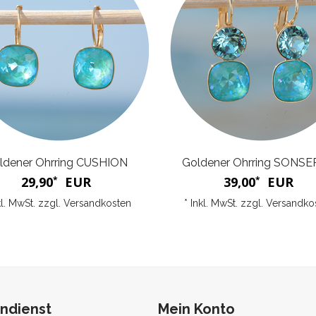
ldener Ohrring CUSHION
Goldener Ohrring SONS
29,90
EUR
39,00
EUR
*
*
kl. MwSt. zzgl.
Versandkosten
* Inkl. MwSt. zzgl.
Versandko
ndienst
Mein Konto