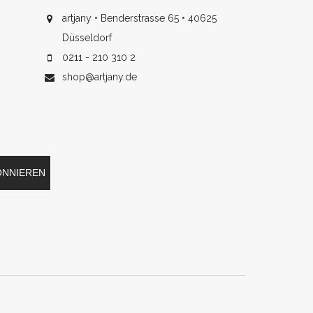
artjany • Benderstrasse 65 • 40625
Düsseldorf
0211 - 210 310 2
shop@artjany.de
ONNIEREN