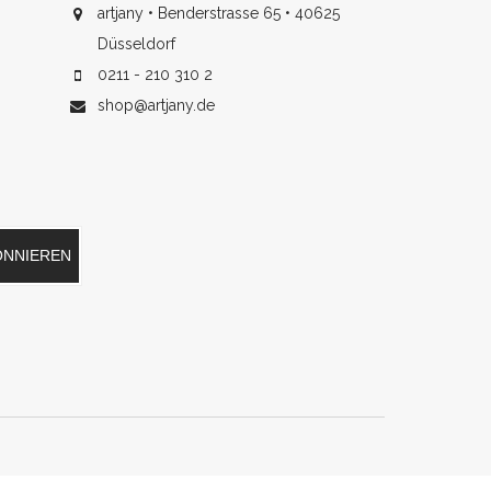
artjany • Benderstrasse 65 • 40625
Düsseldorf
0211 - 210 310 2
shop@artjany.de
ONNIEREN