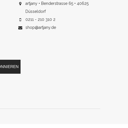
artjany • Benderstrasse 65 • 40625
Düsseldorf
0211 - 210 310 2
shop@artjany.de
ONNIEREN