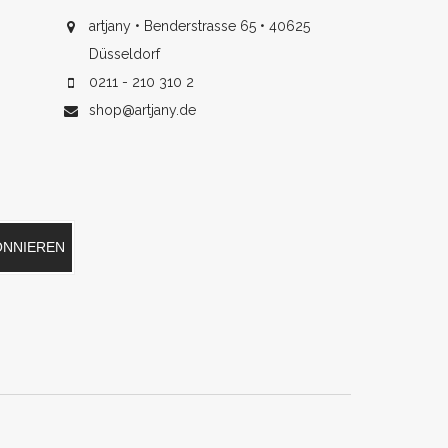
artjany • Benderstrasse 65 • 40625
Düsseldorf
0211 - 210 310 2
shop@artjany.de
ONNIEREN