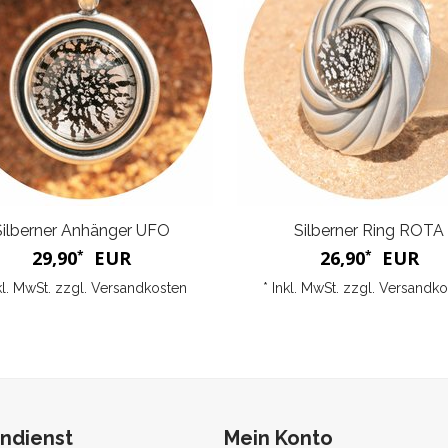
Silberner Anhänger UFO
Silberner Ring ROTA
29,90
EUR
26,90
EUR
*
*
kl. MwSt. zzgl.
Versandkosten
* Inkl. MwSt. zzgl.
Versandko
ndienst
Mein Konto