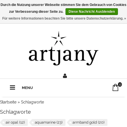
Durch die Nutzung unserer Webseite stimmen Sie dem Gebrauch von Cookies
zur Verbesserung dieser Seite zu.
Diese Nachricht Ausblenden
Für weitere Informationen beachten Sie bitte unsere Datenschutzerklärung. »
0211 - 210 310 2
Rufe uns an:
0
MENU
Startseite
»
Schlagworte
Schlagworte
air opal
(12)
aquamarine
(23)
armband gold
(20)