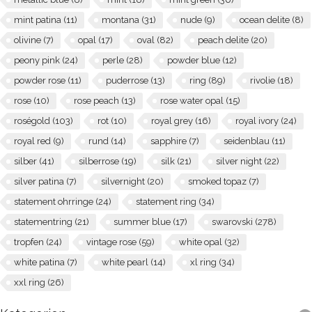
mint patina
(11)
montana
(31)
nude
(9)
ocean delite
(8)
olivine
(7)
opal
(17)
oval
(82)
peach delite
(20)
peony pink
(24)
perle
(28)
powder blue
(12)
powder rose
(11)
puderrose
(13)
ring
(89)
rivolie
(18)
rose
(10)
rose peach
(13)
rose water opal
(15)
roségold
(103)
rot
(10)
royal grey
(16)
royal ivory
(24)
royal red
(9)
rund
(14)
sapphire
(7)
seidenblau
(11)
silber
(41)
silberrose
(19)
silk
(21)
silver night
(22)
silver patina
(7)
silvernight
(20)
smoked topaz
(7)
statement ohrringe
(24)
statement ring
(34)
statementring
(21)
summer blue
(17)
swarovski
(278)
tropfen
(24)
vintage rose
(59)
white opal
(32)
white patina
(7)
white pearl
(14)
xl ring
(34)
xxl ring
(26)