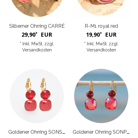
Silberner Ohrring CARRÉ
R-M1 royal red
29,90
EUR
19,90
EUR
*
*
* Inkl. MwSt. zzgl.
* Inkl. MwSt. zzgl.
Versandkosten
Versandkosten
Goldener Ohrring SONSERRA
Goldener Ohrring SONPETITE