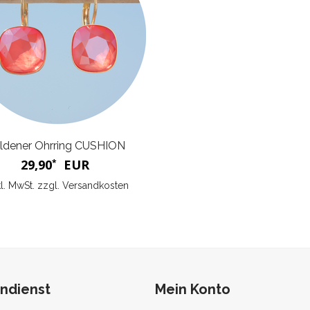
ldener Ohrring CUSHION
29,90
EUR
*
kl. MwSt. zzgl.
Versandkosten
ndienst
Mein Konto