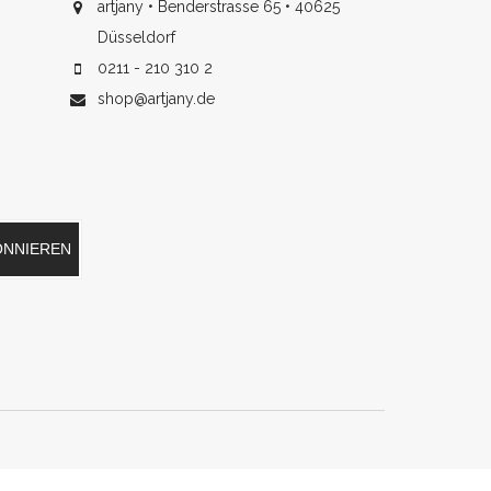
artjany • Benderstrasse 65 • 40625
Düsseldorf
0211 - 210 310 2
shop@artjany.de
ONNIEREN