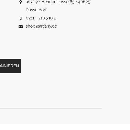
artjany • Benderstrasse 65 • 40625
Düsseldorf
0211 - 210 310 2
shop@artjany.de
ONNIEREN