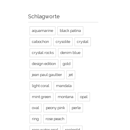
Schlagworte
aquamarine
black patina
cabochon
crysolite
crystal
crystal rocks
denim blue
design edition
gold
jean paul gaultier
jet
light coral
mandala
mint green
montana
opal
oval
peony pink
perle
ring
rose peach
rose water opal
roségold