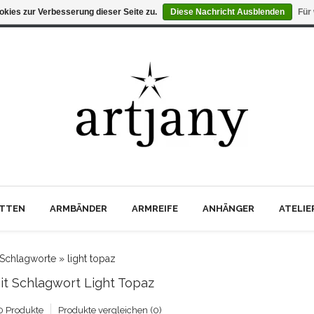
kies zur Verbesserung dieser Seite zu.
Diese Nachricht Ausblenden
Für
TTEN
ARMBÄNDER
ARMREIFE
ANHÄNGER
ATELI
Schlagworte
»
light topaz
Mit Schlagwort Light Topaz
0 Produkte
Produkte vergleichen (0)