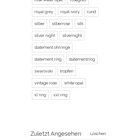
royal grey
royal ivory
rund
silber
silberrose
silk
silver night
silvernight
statement ohrringe
statement ring
statementring
swarovski
tropfen
vintage rose
white opal
xl ring
xxl ring
Zuletzt Angesehen
Löschen