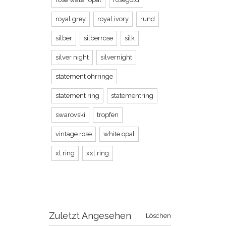
royal grey
royal ivory
rund
silber
silberrose
silk
silver night
silvernight
statement ohrringe
statement ring
statementring
swarovski
tropfen
vintage rose
white opal
xl ring
xxl ring
Zuletzt Angesehen
Löschen