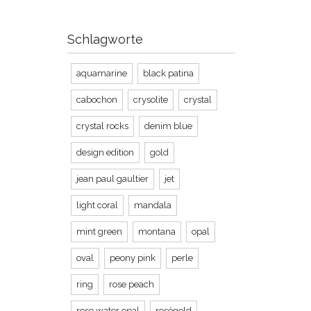
Schlagworte
aquamarine
black patina
cabochon
crysolite
crystal
crystal rocks
denim blue
design edition
gold
jean paul gaultier
jet
light coral
mandala
mint green
montana
opal
oval
peony pink
perle
ring
rose peach
rose water opal
roségold