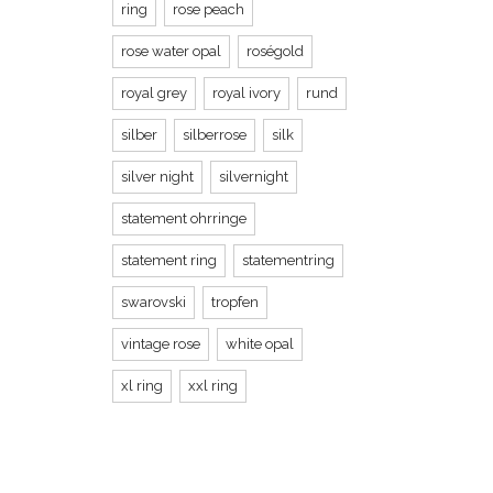
ring
rose peach
rose water opal
roségold
royal grey
royal ivory
rund
silber
silberrose
silk
silver night
silvernight
statement ohrringe
statement ring
statementring
swarovski
tropfen
vintage rose
white opal
xl ring
xxl ring