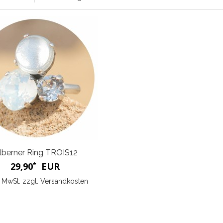
ilberner Ring TROIS12
29,90
EUR
*
l. MwSt. zzgl.
Versandkosten