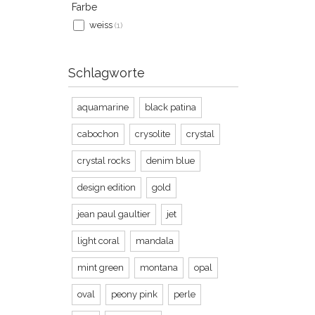
Farbe
weiss
(1)
Schlagworte
aquamarine
black patina
cabochon
crysolite
crystal
crystal rocks
denim blue
design edition
gold
jean paul gaultier
jet
light coral
mandala
mint green
montana
opal
oval
peony pink
perle