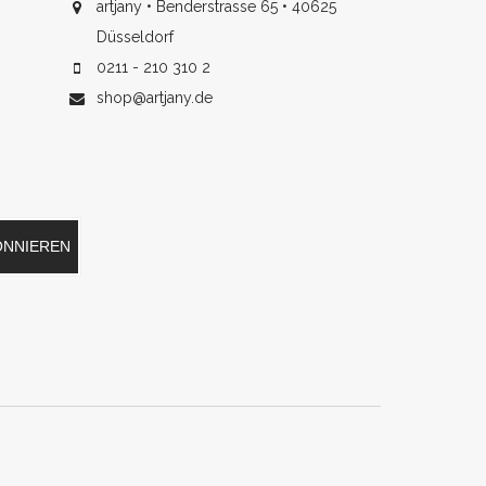
artjany • Benderstrasse 65 • 40625
Düsseldorf
0211 - 210 310 2
shop@artjany.de
ONNIEREN